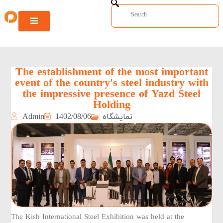
The establishment of the most important
event of the country's steel industry with
the impressive presence of Yazd Steel
Holding
Admin
1402/08/06
نمایشگاه
The Kish International Steel Exhibition was held at the